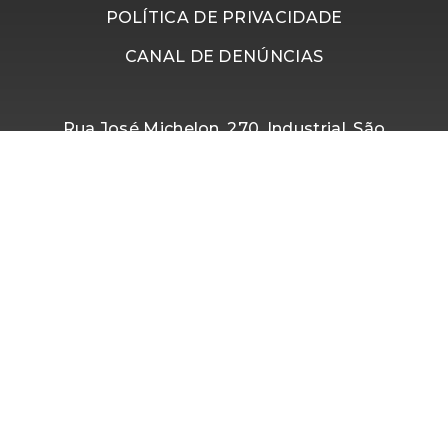
POLÍTICA DE PRIVACIDADE
CANAL DE DENÚNCIAS
Rua José Michelon, 270, Industrial, São
Marcos, Rio Grande do Sul - Brasil
Segunda à Quinta, das 07h45 às 17h50.
Sexta, das 07h15 às 16h15.
(54) 3291-8300